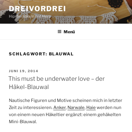
Zum
DREIVORDREI
Inhalt
Hipsterhäkeln mit Herz
springen
Menü
SCHLAGWORT:
BLAUWAL
VERÖFFENTLICHT
JUNI 19, 2014
AM
This must be underwater love – der
Häkel-Blauwal
Nautische Figuren und Motive scheinen mich in letzter
Zeit zu interessieren.
Anker
,
Narwale
,
Haie
werden nun
von einem neuen Häkeltier ergänzt: einem gehäkelten
Mini-Blauwal.