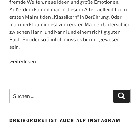
fremde Welten, neue Ideen und große Emotionen.
Außerdem kommt man in diesem Alter vielleicht zum
ersten Mal mit den „Klassikern“ in Berührung. Oder
man merkt zumindest zum ersten Mal den Unterschied
zwischen Hanni und Nanni und einem richtig guten
Buch. So oder so ähnlich muss es bei mir gewesen
sein.
„Alle
weiterlesen
Neune!
Bücher
mit
besonderer
Suchen
Suche
Bedeutung.
nach:
Teil
2“
DREIVORDREI IST AUCH AUF INSTAGRAM