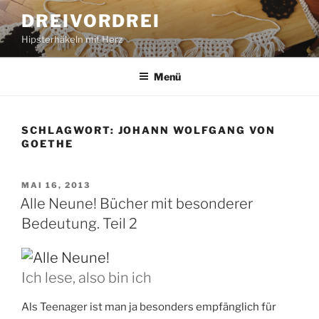
Zum
DREIVORDREI
Inhalt
Hipsterhäkeln mit Herz
springen
Menü
SCHLAGWORT:
JOHANN WOLFGANG VON
GOETHE
VERÖFFENTLICHT
MAI 16, 2013
AM
Alle Neune! Bücher mit besonderer
Bedeutung. Teil 2
Ich lese, also bin ich
Als Teenager ist man ja besonders empfänglich für