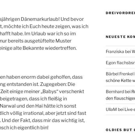
DREIVORDREI
iesjährigen Dänemarkurlaub! Und bevor
t, möchte ich Euch heute zeigen, was ich
hafft habe. Im Urlaub war ich so im
NEUESTE KO
ur bereits ausgetüftelte Muster
einige alte Bekannte wiedertreffen.
Franziska
bei
W
Egon flachsbsr
Bärbel Frenkel
en haben enorm dabei geholfen, dass
schöne Kette w
g entstanden ist. Zugegeben: Die
n Zeit einige meiner „Babys“ verschenkt
Bernhard
bei
R
den flauschig
beigetragen, dass ich fleißig in
Narwal und den Hai hätte ich sonst
UllaM
bei
Live 
ich völlig irrational, aber jetzt sind fast
 Und der Fakt, dass mir das wichtig ist,
sch ich eigentlich bin!
OLDIES BUT 