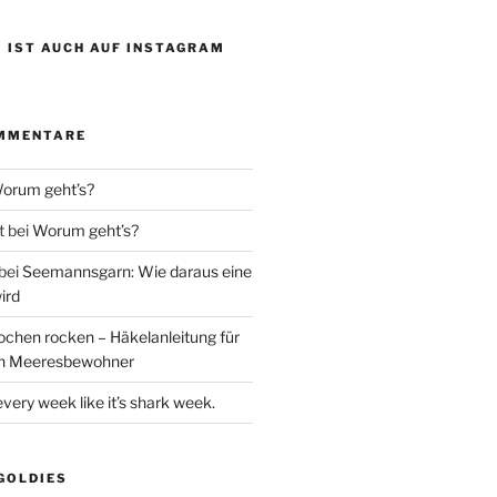
 IST AUCH AUF INSTAGRAM
MMENTARE
orum geht’s?
t
bei
Worum geht’s?
bei
Seemannsgarn: Wie daraus eine
ird
ochen rocken – Häkelanleitung für
en Meeresbewohner
every week like it’s shark week.
GOLDIES