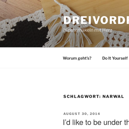
Zum
Inhalt
DREIVORD
springen
Hipsterhäkeln mit Herz
Worum geht’s?
Do It Yourself
SCHLAGWORT:
NARWAL
VERÖFFENTLICHT
AUGUST 30, 2014
AM
I’d like to be under 