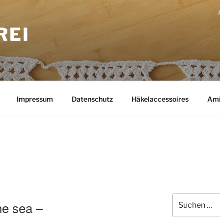
REI
Impressum
Datenschutz
Häkelaccessoires
Ami
Suchen
the sea –
nach: