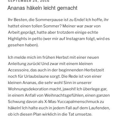
im
VERÖFFENTLICHT
SEPTEMBER 24, 2016
Ananas häkeln leicht gemacht
AM
Boho-
Stil“
Ihr Besten, die Sommerpause ist zu Ende! Ich hoffe, ihr
hattet einen tollen Sommer? Meiner war zwar von
Arbeit geprägt, hatte aber trotzdem einige echte
Highlights in petto (wer mir auf Instagram folgt, wird es
gesehen haben).
Ich melde mich im frühen Herbst mit einer neuen
Anleitung zurück! Und zwar mit einem kleinen
Accessoire, das auch in der beginnenden Herbstzeit
noch für Urlaubslaune sorgt. Die Rede ist von einer
kleinen Ananas, die sehr wohl Sinn in unserer
Wohnungsdekoration macht, jawohl! Ich überlege gar,
in einem Anfall von Weihnachtsgefühlen, einen ganzen
Schwung davon als X-Mas-Yuccapalmenschmuck zu
häkeln! Ich halte euch in jedem Fall auf dem Laufenden,
ob ich diesen Plan wirklich in die Tat umsetze.