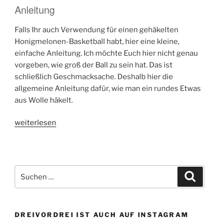
Anleitung
Falls Ihr auch Verwendung für einen gehäkelten
Honigmelonen-Basketball habt, hier eine kleine,
einfache Anleitung. Ich möchte Euch hier nicht genau
vorgeben, wie groß der Ball zu sein hat. Das ist
schließlich Geschmacksache. Deshalb hier die
allgemeine Anleitung dafür, wie man ein rundes Etwas
aus Wolle häkelt.
„Pünktlich
weiterlesen
zu
den
Play-
Offs
Suchen
Suche
–
nach:
der
gehäkelte
DREIVORDREI IST AUCH AUF INSTAGRAM
Basketball“