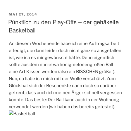
where
your
VERÖFFENTLICHT
MAI 27, 2014
Pünktlich zu den Play-Offs – der gehäkelte
AM
anchor
is.“
Basketball
An diesem Wochenende habe ich eine Auftragsarbeit
erledigt, die dann leider doch nicht ganz so ausgefallen
ist, wie ich es mir gewünscht hätte. Denn eigentlich
sollte aus dem nun etwa honigmelonengroßen Ball
eine Art Kissen werden (also ein BISSCHEN größer).
Nun, da habe ich mich mit der Wolle verschätzt. Zum
Glück hat sich der Beschenkte dann doch so darüber
gefreut, dass auch ich meinen Ärger schnell vergessen
konnte. Das beste: Der Ball kann auch in der Wohnung
verwendet werden (wir haben das bereits getestet).