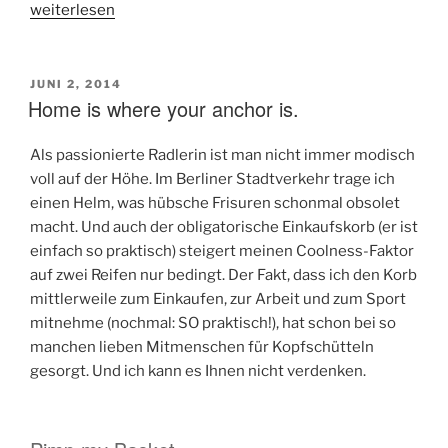
„Ananas
weiterlesen
häkeln
leicht
gemacht“
VERÖFFENTLICHT
JUNI 2, 2014
Home is where your anchor is.
AM
Als passionierte Radlerin ist man nicht immer modisch
voll auf der Höhe. Im Berliner Stadtverkehr trage ich
einen Helm, was hübsche Frisuren schonmal obsolet
macht. Und auch der obligatorische Einkaufskorb (er ist
einfach so praktisch) steigert meinen Coolness-Faktor
auf zwei Reifen nur bedingt. Der Fakt, dass ich den Korb
mittlerweile zum Einkaufen, zur Arbeit und zum Sport
mitnehme (nochmal: SO praktisch!), hat schon bei so
manchen lieben Mitmenschen für Kopfschütteln
gesorgt. Und ich kann es Ihnen nicht verdenken.