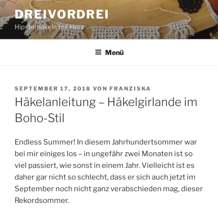
Zum
DREIVORDREI
Inhalt
Hipsterhäkeln mit Herz
springen
Menü
VERÖFFENTLICHT
SEPTEMBER 17, 2018
VON
FRANZISKA
AM
Häkelanleitung – Häkelgirlande im
Boho-Stil
Endless Summer! In diesem Jahrhundertsommer war
bei mir einiges los – in ungefähr zwei Monaten ist so
viel passiert, wie sonst in einem Jahr. Vielleicht ist es
daher gar nicht so schlecht, dass er sich auch jetzt im
September noch nicht ganz verabschieden mag, dieser
Rekordsommer.