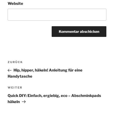
Website
Beitrags-
ZURÜCK
Vorheriger
Navigation
Beitrag
Hip, hipper, häkeln! Anleitung für eine
Handytasche
WEITER
Nächster
Beitrag
Quick DIY: Einfach, ergiebig, eco – Abschminkpads
häkeln