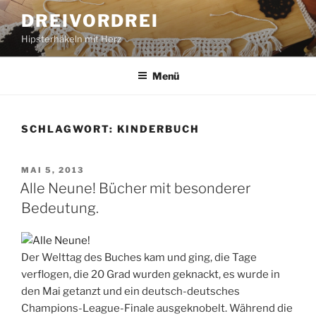
Zum
DREIVORDREI
Inhalt
Hipsterhäkeln mit Herz
springen
Menü
SCHLAGWORT:
KINDERBUCH
VERÖFFENTLICHT
MAI 5, 2013
AM
Alle Neune! Bücher mit besonderer
Bedeutung.
Der Welttag des Buches kam und ging, die Tage
verflogen, die 20 Grad wurden geknackt, es wurde in
den Mai getanzt und ein deutsch-deutsches
Champions-League-Finale ausgeknobelt. Während die