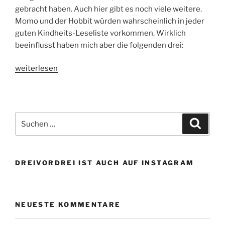
gebracht haben. Auch hier gibt es noch viele weitere.
Momo und der Hobbit würden wahrscheinlich in jeder
guten Kindheits-Leseliste vorkommen. Wirklich
beeinflusst haben mich aber die folgenden drei:
„Alle
weiterlesen
Neune!
Bücher
mit
besonderer
Suchen
Suche
Bedeutung.“
nach:
DREIVORDREI IST AUCH AUF INSTAGRAM
NEUESTE KOMMENTARE