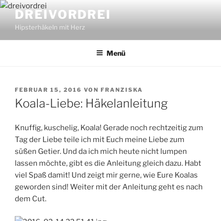
Zum
DREIVORDREI
Inhalt
Hipsterhäkeln mit Herz
springen
Menü
VERÖFFENTLICHT
FEBRUAR 15, 2016
VON
FRANZISKA
AM
Koala-Liebe: Häkelanleitung
Knuffig, kuschelig, Koala! Gerade noch rechtzeitig zum
Tag der Liebe teile ich mit Euch meine Liebe zum
süßen Getier. Und da ich mich heute nicht lumpen
lassen möchte, gibt es die Anleitung gleich dazu. Habt
viel Spaß damit! Und zeigt mir gerne, wie Eure Koalas
geworden sind! Weiter mit der Anleitung geht es nach
dem Cut.