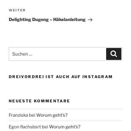
WEITER
Nächster
Beitrag
Delighting Dugong – Häkelanleitung
Suchen
Suche
nach:
DREIVORDREI IST AUCH AUF INSTAGRAM
NEUESTE KOMMENTARE
Franziska
bei
Worum geht’s?
Egon flachsbsrt
bei
Worum geht’s?