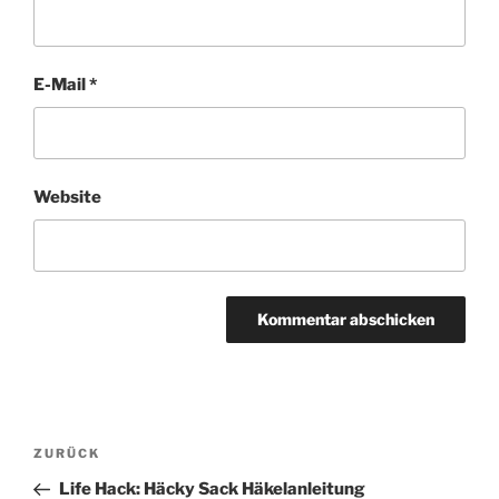
E-Mail
*
Website
Beitrags-
ZURÜCK
Vorheriger
Navigation
Beitrag
Life Hack: Häcky Sack Häkelanleitung