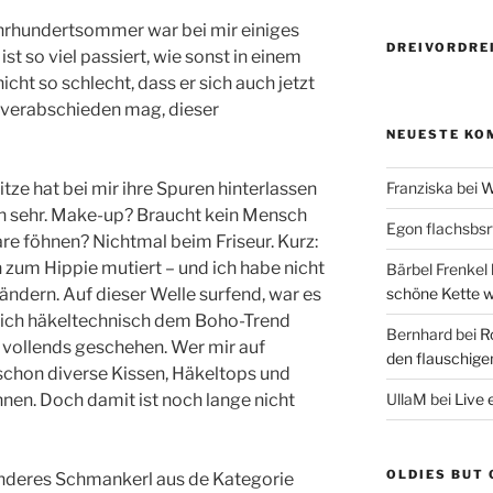
hrhundertsommer war bei mir einiges
DREIVORDREI
st so viel passiert, wie sonst in einem
 nicht so schlecht, dass er sich auch jetzt
 verabschieden mag, dieser
NEUESTE KO
tze hat bei mir ihre Spuren hinterlassen
Franziska
bei
W
ch sehr. Make-up? Braucht kein Mensch
Egon flachsbsr
re föhnen? Nichtmal beim Friseur. Kurz:
zum Hippie mutiert – und ich habe nicht
Bärbel Frenkel
 ändern. Auf dieser Welle surfend, war es
schöne Kette w
is ich häkeltechnisch dem Boho-Trend
Bernhard
bei
R
n vollends geschehen. Wer mir auf
den flauschig
 schon diverse Kissen, Häkeltops und
en. Doch damit ist noch lange nicht
UllaM
bei
Live 
OLDIES BUT 
onderes Schmankerl aus de Kategorie