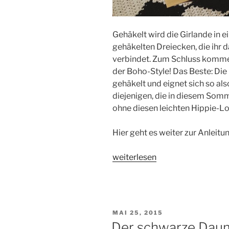
Gehäkelt wird die Girlande in e
gehäkelten Dreiecken, die ihr
verbindet. Zum Schluss kommen 
der Boho-Style! Das Beste: Die
gehäkelt und eignet sich so al
diejenigen, die in diesem Somm
ohne diesen leichten Hippie-
Hier geht es weiter zur Anleitu
„Häkelanleitung
weiterlesen
–
Häkelgirlande
im
Boho-
VERÖFFENTLICHT
MAI 25, 2015
Stil“
AM
Der schwarze Daum