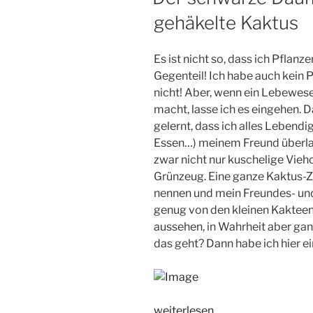
gehäkelte Kaktus
Es ist nicht so, dass ich Pflan
Gegenteil! Ich habe auch kein 
nicht! Aber, wenn ein Lebewese
macht, lasse ich es eingehen. 
gelernt, dass ich alles Lebend
Essen…) meinem Freund überlas
zwar nicht nur kuschelige Vieh
Grünzeug. Eine ganze Kaktus-Z
nennen und mein Freundes- und 
genug von den kleinen Kaktee
aussehen, in Wahrheit aber gan
das geht? Dann habe ich hier e
„Der
weiterlesen