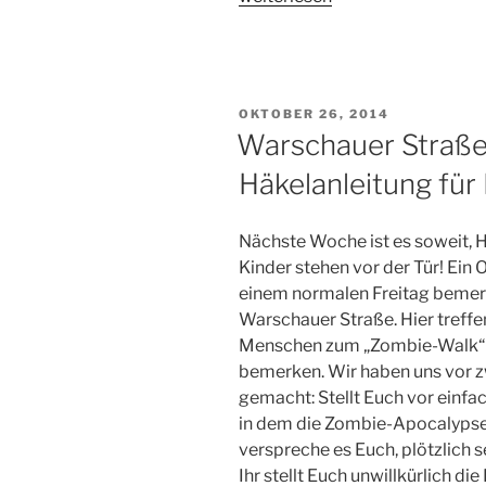
schwarze
Daumen
schlägt
zurück
VERÖFFENTLICHT
OKTOBER 26, 2014
–
AM
Warschauer Straße
der
Häkelanleitung für
gehäkelte
Kaktus“
Nächste Woche ist es soweit, 
Kinder stehen vor der Tür! Ein
einem normalen Freitag bemerk
Warschauer Straße. Hier treff
Menschen zum „Zombie-Walk“ –
bemerken. Wir haben uns vor 
gemacht: Stellt Euch vor einfach
in dem die Zombie-Apocalypse 
verspreche es Euch, plötzlich 
Ihr stellt Euch unwillkürlich di