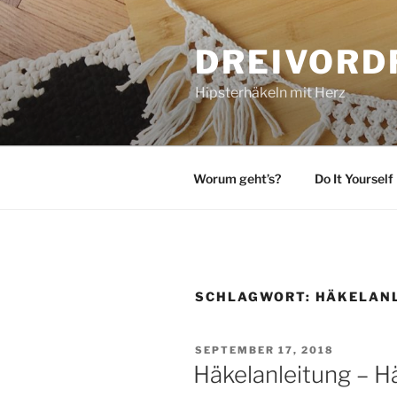
Zum
Inhalt
DREIVORD
springen
Hipsterhäkeln mit Herz
Worum geht’s?
Do It Yourself
SCHLAGWORT:
HÄKELAN
VERÖFFENTLICHT
SEPTEMBER 17, 2018
AM
Häkelanleitung – H