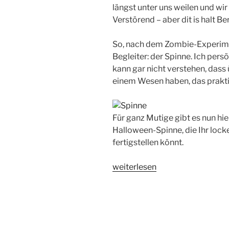
längst unter uns weilen und wir
Verstörend – aber dit is halt B
So, nach dem Zombie-Experime
Begleiter: der Spinne. Ich pers
kann gar nicht verstehen, dass
einem Wesen haben, das prakti
Für ganz Mutige gibt es nun hie
Halloween-Spinne, die Ihr locke
fertigstellen könnt.
„Warschauer
weiterlesen
Straße
Zombie-
Walk
und
eine