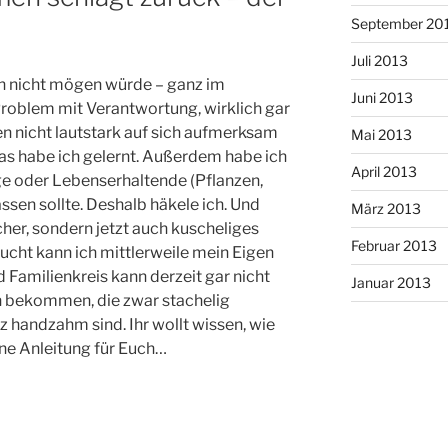
September 20
Juli 2013
zen nicht mögen würde – ganz im
Juni 2013
Problem mit Verantwortung, wirklich gar
n nicht lautstark auf sich aufmerksam
Mai 2013
Das habe ich gelernt. Außerdem habe ich
April 2013
ige oder Lebenserhaltende (Pflanzen,
sen sollte. Deshalb häkele ich. Und
März 2013
cher, sondern jetzt auch kuscheliges
Februar 2013
ucht kann ich mittlerweile mein Eigen
Familienkreis kann derzeit gar nicht
Januar 2013
n bekommen, die zwar stachelig
z handzahm sind. Ihr wollt wissen, wie
ine Anleitung für Euch…