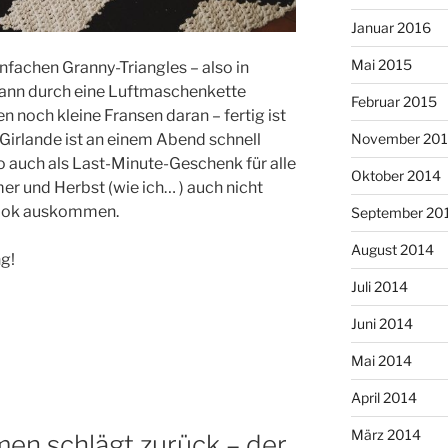
Januar 2016
Mai 2015
infachen Granny-Triangles – also in
 dann durch eine Luftmaschenkette
Februar 2015
noch kleine Fransen daran – fertig ist
November 20
 Girlande ist an einem Abend schnell
so auch als Last-Minute-Geschenk für alle
Oktober 2014
er und Herbst (wie ich… ) auch nicht
Look auskommen.
September 20
August 2014
ng!
Juli 2014
Juni 2014
Mai 2014
April 2014
März 2014
en schlägt zurück – der