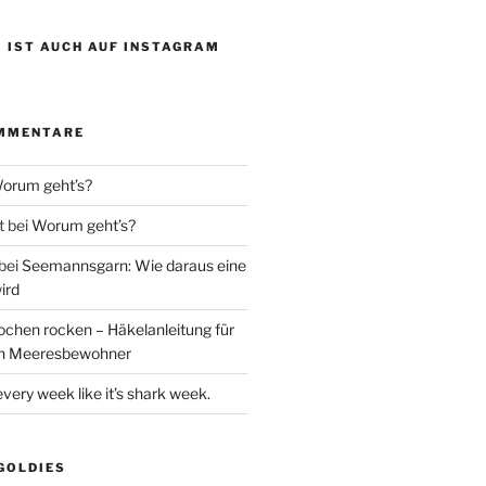
 IST AUCH AUF INSTAGRAM
MMENTARE
orum geht’s?
t
bei
Worum geht’s?
bei
Seemannsgarn: Wie daraus eine
ird
ochen rocken – Häkelanleitung für
en Meeresbewohner
every week like it’s shark week.
GOLDIES