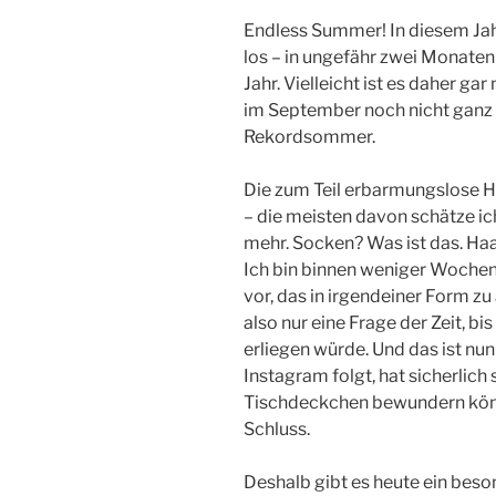
Endless Summer! In diesem Ja
los – in ungefähr zwei Monaten i
Jahr. Vielleicht ist es daher gar
im September noch nicht ganz
Rekordsommer.
Die zum Teil erbarmungslose Hi
– die meisten davon schätze i
mehr. Socken? Was ist das. Haa
Ich bin binnen weniger Wochen 
vor, das in irgendeiner Form zu
also nur eine Frage der Zeit, b
erliegen würde. Und das ist nu
Instagram folgt, hat sicherlich
Tischdeckchen bewundern könn
Schluss.
Deshalb gibt es heute ein bes